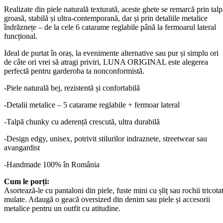
Realizate din piele naturală texturată, aceste ghete se remarcă prin talp
groasă, stabilă și ultra-contemporană, dar și prin detaliile metalice
îndrăznețe – de la cele 6 catarame reglabile până la fermoarul lateral
funcțional.
Ideal de purtat în oraș, la evenimente alternative sau pur și simplu ori
de câte ori vrei să atragi priviri, LUNA ORIGINAL este alegerea
perfectă pentru garderoba ta nonconformistă.
-Piele naturală bej, rezistentă și confortabilă
-Detalii metalice – 5 catarame reglabile + fermoar lateral
-Talpă chunky cu aderență crescută, ultra durabilă
-Design edgy, unisex, potrivit stilurilor indraznete, streetwear sau
avangardist
-Handmade 100% în România
Cum le porți:
Asortează-le cu pantaloni din piele, fuste mini cu șliț sau rochii tricota
mulate. Adaugă o geacă oversized din denim sau piele și accesorii
metalice pentru un outfit cu atitudine.