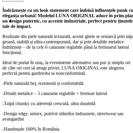
Îndrăznește cu un look statement care îmbină influențele punk c
eleganța urbană! Modelul LUNA ORIGINAL aduce în prim-pla
un design puternic, cu accente industriale, perfect pentru ținutele
tale de impact.
Realizate din piele naturală texturată, aceste ghete se remarcă prin talp
groasă, stabilă și ultra-contemporană, dar și prin detaliile metalice
îndrăznețe – de la cele 6 catarame reglabile până la fermoarul lateral
funcțional.
Ideal de purtat în oraș, la evenimente alternative sau pur și simplu ori
de câte ori vrei să atragi priviri, LUNA ORIGINAL este alegerea
perfectă pentru garderoba ta nonconformistă.
-Piele naturală bej, rezistentă și confortabilă
-Detalii metalice – 5 catarame reglabile + fermoar lateral
-Talpă chunky cu aderență crescută, ultra durabilă
-Design edgy, unisex, potrivit stilurilor indraznete, streetwear sau
avangardist
-Handmade 100% în România