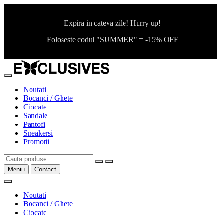
Expira in cateva zile! Hurry up!
Foloseste codul "SUMMER" = -15% OFF
Noutati
Bocanci / Ghete
Ciocate
Sandale
Pantofi
Sneakersi
Promotii
Meniu
Contact
Noutati
Bocanci / Ghete
Ciocate