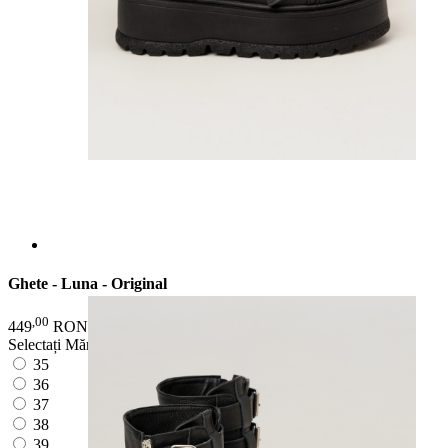
Ghete - Luna - Original
,00
,00
449
RON
699
RON
Selectați Mărimea:
35
36
37
38
39