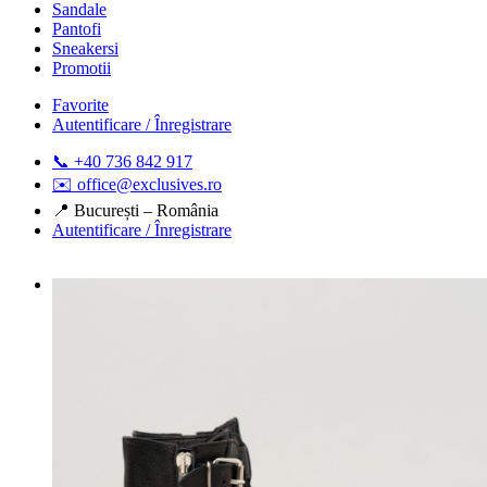
Sandale
Pantofi
Sneakersi
Promotii
Favorite
Autentificare / Înregistrare
📞 +40 736 842 917
✉️ office@exclusives.ro
📍 București – România
Autentificare / Înregistrare