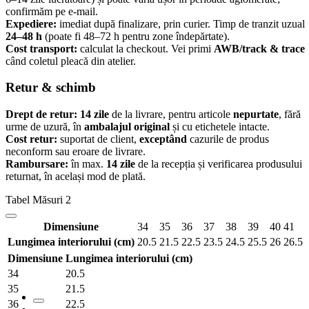
confirmăm pe e-mail.
Expediere:
imediat după finalizare, prin curier. Timp de tranzit uzual
24–48 h
(poate fi 48–72 h pentru zone îndepărtate).
Cost transport:
calculat la checkout. Vei primi
AWB/track & trace
când coletul pleacă din atelier.
Retur & schimb
Drept de retur: 14 zile
de la livrare, pentru articole
nepurtate
, fără
urme de uzură, în
ambalajul original
și cu etichetele intacte.
Cost retur:
suportat de client,
exceptând
cazurile de produs
neconform sau eroare de livrare.
Rambursare:
în max.
14 zile
de la recepția și verificarea produsului
returnat, în același mod de plată.
Tabel Măsuri 2
Dimensiune
34
35
36
37
38
39
40
41
Lungimea interiorului (cm)
20.5
21.5
22.5
23.5
24.5
25.5
26
26.5
Dimensiune
Lungimea interiorului (cm)
34
20.5
35
21.5
36
22.5