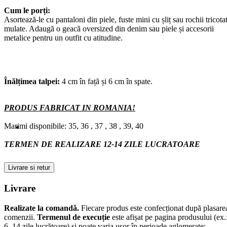
Cum le porți:
Asortează-le cu pantaloni din piele, fuste mini cu șliț sau rochii tricota
mulate. Adaugă o geacă oversized din denim sau piele și accesorii
metalice pentru un outfit cu atitudine.
Înălțimea talpei:
4 cm în față și 6 cm în spate.
PRODUS FABRICAT IN ROMANIA!
Marimi disponibile: 35, 36 , 37 , 38 , 39, 40
TERMEN DE REALIZARE 12-14 ZILE LUCRATOARE
Livrare si retur
Livrare
Realizate la comandă.
Fiecare produs este confecționat după plasare
comenzii.
Termenul de execuție
este afișat pe pagina produsului (ex.
6–14 zile lucrătoare) și poate varia ușor în perioade aglomerate;