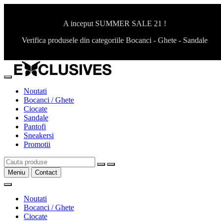
A inceput SUMMER SALE 21 !
Verifica produsele din categoriile Bocanci - Ghete - Sandale
Noutati
Bocanci / Ghete
Ciocate
Sandale
Pantofi
Sneakersi
Promotii
Meniu
Contact
Noutati
Bocanci / Ghete
Ciocate