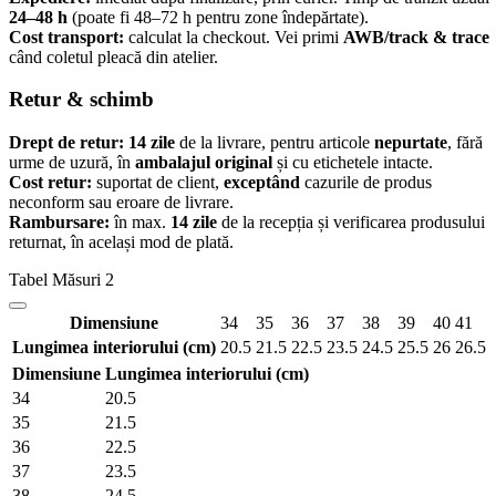
24–48 h
(poate fi 48–72 h pentru zone îndepărtate).
Cost transport:
calculat la checkout. Vei primi
AWB/track & trace
când coletul pleacă din atelier.
Retur & schimb
Drept de retur: 14 zile
de la livrare, pentru articole
nepurtate
, fără
urme de uzură, în
ambalajul original
și cu etichetele intacte.
Cost retur:
suportat de client,
exceptând
cazurile de produs
neconform sau eroare de livrare.
Rambursare:
în max.
14 zile
de la recepția și verificarea produsului
returnat, în același mod de plată.
Tabel Măsuri 2
Dimensiune
34
35
36
37
38
39
40
41
Lungimea interiorului (cm)
20.5
21.5
22.5
23.5
24.5
25.5
26
26.5
Dimensiune
Lungimea interiorului (cm)
34
20.5
35
21.5
36
22.5
37
23.5
38
24.5