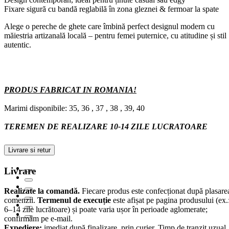
Fixare sigură cu bandă reglabilă în zona gleznei & fermoar la spate
Alege o pereche de ghete care îmbină perfect designul modern cu
măiestria artizanală locală – pentru femei puternice, cu atitudine și stil
autentic.
PRODUS FABRICAT IN ROMANIA!
Marimi disponibile: 35, 36 , 37 , 38 , 39, 40
TEREMEN DE REALIZARE 10-14 ZILE LUCRATOARE
Livrare si retur
Livrare
Realizate la comandă.
Fiecare produs este confecționat după plasare
comenzii.
Termenul de execuție
este afișat pe pagina produsului (ex.
6–14 zile lucrătoare) și poate varia ușor în perioade aglomerate;
confirmăm pe e-mail.
Expediere:
imediat după finalizare, prin curier. Timp de tranzit uzual