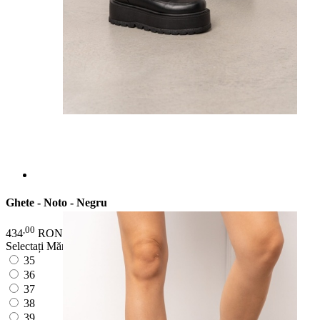
Ghete - Noto - Negru
,00
,00
434
RON
549
RON
valabil pana la 15 aug.
Selectați Mărimea:
35
36
37
38
39